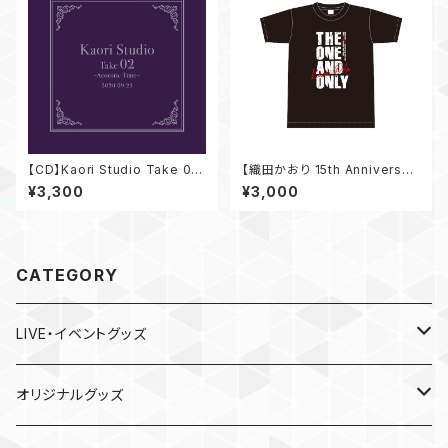
【CD】Kaori Studio Take 02
【織田かおり 15th Anniversar
～Acoustic Time～
y SOLO LIVE 〜THE ONE A
¥3,300
¥3,000
ND ONLY〜】 Tシャツ
CATEGORY
LIVE・イベントグッズ
LIVE
オリジナルグッズ