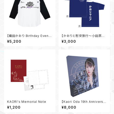
【織田かおり Birthday Event
【かおりと慰安旅行〜小田原の
2025 〜I'm back!!〜】 ラグラ
休日〜】Tシャツ
¥5,200
¥3,000
ンTシャツ
KAORI's Memorial Note
【Kaori Oda 19th Anniversar
y Live】サイン付きキャンバスプ
¥1,200
¥8,000
リント