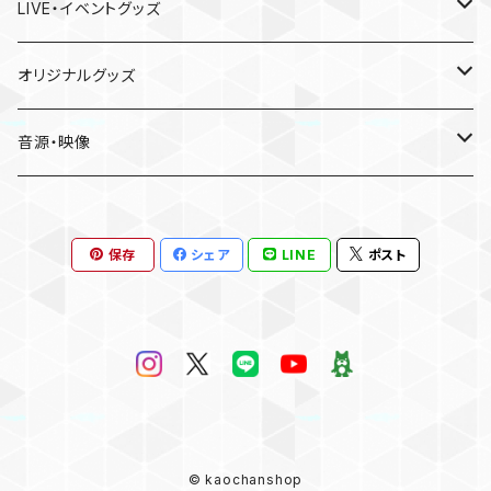
LIVE・イベントグッズ
LIVE
オリジナルグッズ
〜Place of Echoes〜 vol.2
EVENT
本人手作り
音源・映像
Acoustic Time Tour 2023
かおりと慰安旅行・小田原の休日
CD
保存
シェア
LINE
ポスト
13th SOLO LIVE
Birthday Event 2025
DVD
15th Anniversary SOLO LIVE
お誕生日会2026
Kaori’s melody vol.#6
SOLO LIVE “We Are Here”
© kaochanshop