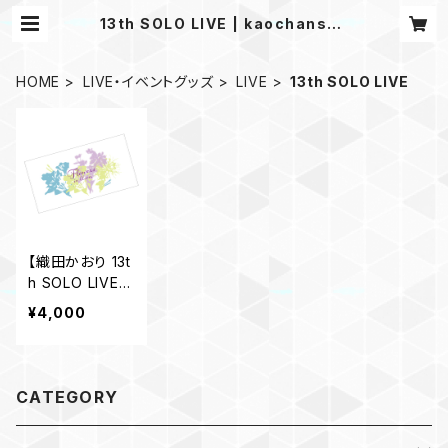
13th SOLO LIVE | kaochansho
p
HOME
LIVE・イベントグッズ
LIVE
13th SOLO LIVE
【織田かおり 13t
h SOLO LIVE
“Flowers” in b
¥4,000
loom】バスタオ
ル
CATEGORY