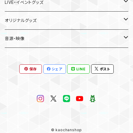
LIVE・イベントグッズ
LIVE
オリジナルグッズ
〜Place of Echoes〜 vol.2
EVENT
本人手作り
音源・映像
Acoustic Time Tour 2023
かおりと慰安旅行・小田原の休日
CD
保存
シェア
LINE
ポスト
13th SOLO LIVE
Birthday Event 2025
DVD
15th Anniversary SOLO LIVE
お誕生日会2026
Kaori’s melody vol.#6
SOLO LIVE “We Are Here”
© kaochanshop