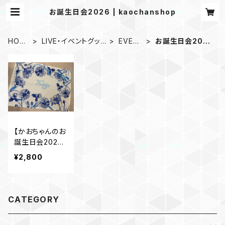
お誕生日会2026 | kaochanshop
HOM
LIVE・イベントグッ
EVEN
お誕生日会202
E
ズ
T
6
【かおちゃんのお
誕生日会2026】
オリジナルラン
¥2,800
チョンマット
CATEGORY