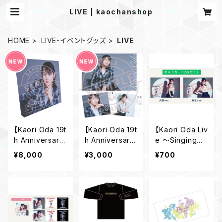
LIVE | kaochanshop
HOME
LIVE・イベントグッズ
LIVE
【Kaori Oda 19t
【Kaori Oda 19t
【Kaori Oda Liv
h Anniversary
h Anniversary
e 〜Singing〜】
Live】サイン付き
Live】19th Anni
ポストカードセッ
¥8,000
¥3,000
¥700
キャンバスプリン
versaryカレン
ト
ト
ダー