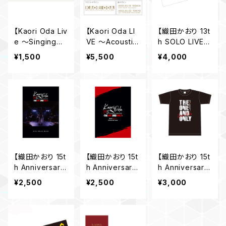
【Kaori Oda Liv
【Kaori Oda LI
【織田かおり 13t
e 〜Singing〜】
VE 〜Acoustic
h SOLO LIVE
ステッカーシー
Time Tour 20
“Flowers” in b
¥1,500
¥5,500
¥4,000
ルセット
23〜】 ロングT
loom】バスタオ
シャツ
ル
【織田かおり 15t
【織田かおり 15t
【織田かおり 15t
h Anniversary
h Anniversary
h Anniversary
SOLO LIVE 〜
SOLO LIVE 〜
SOLO LIVE 〜
¥2,500
¥2,500
¥3,000
THE ONE AND
THE ONE AND
THE ONE AND
ONLY〜】 ライブ
ONLY〜】 ライブ
ONLY〜】 Tシャ
フォトブック
パンフレット
ツ