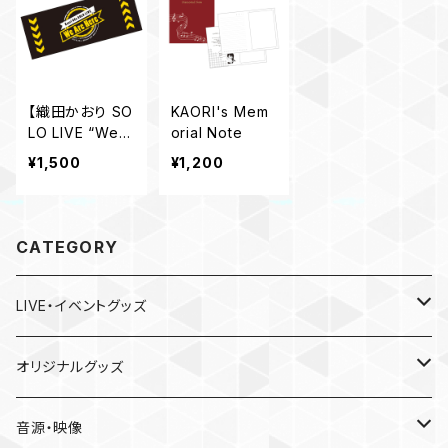
【織田かおり SO
KAORI's Mem
LO LIVE “We A
orial Note
re Here” 】 フェ
¥1,500
¥1,200
イスタオル
CATEGORY
LIVE・イベントグッズ
LIVE
オリジナルグッズ
〜Place of Echoes〜 vol.2
EVENT
本人手作り
音源・映像