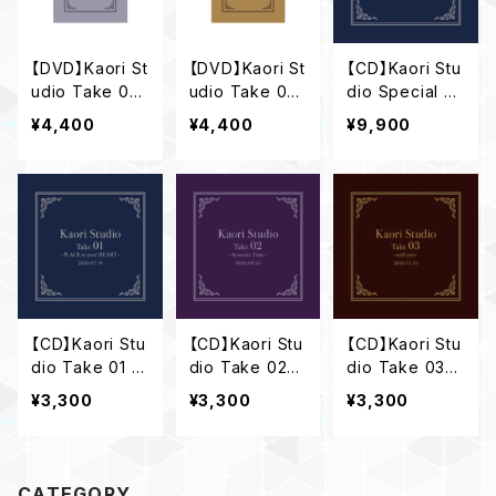
【DVD】Kaori St
【DVD】Kaori St
【CD】Kaori Stu
udio Take 02
udio Take 03
dio Special S
～Acoustic Ti
～with you～
et
¥4,400
¥4,400
¥9,900
me～
【CD】Kaori Stu
【CD】Kaori Stu
【CD】Kaori Stu
dio Take 01 ～
dio Take 02
dio Take 03
PLACE to your
～Acoustic Ti
～with you～
¥3,300
¥3,300
¥3,300
HEART～
me～
CATEGORY