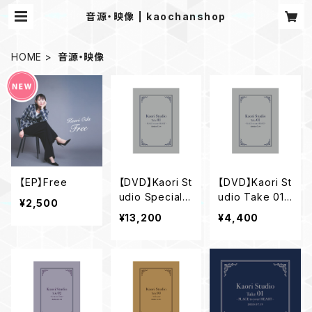
音源・映像 | kaochanshop
HOME
音源・映像
【EP】Free
【DVD】Kaori St
【DVD】Kaori St
udio Special S
udio Take 01
¥2,500
et
～PLACE to yo
¥13,200
¥4,400
ur HEART～