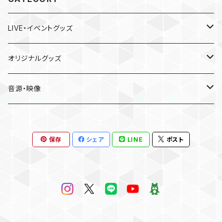
LIVE・イベントグッズ
LIVE
オリジナルグッズ
〜Place of Echoes〜 vol.2
EVENT
本人手作り
音源・映像
Acoustic Time Tour 2023
かおりと慰安旅行・小田原の休日
CD
保存
シェア
LINE
ポスト
13th SOLO LIVE
Birthday Event 2025
DVD
15th Anniversary SOLO LIVE
お誕生日会2026
Kaori’s melody vol.#6