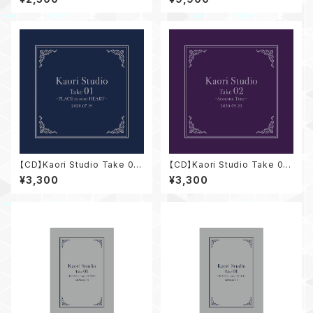
【CD】Kaori Studio Take 01
【CD】Kaori Studio Take 02
～PLACE to your HEART～
～Acoustic Time～
¥3,300
¥3,300