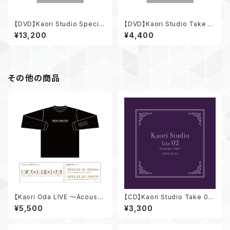
【DVD】Kaori Studio Special
【DVD】Kaori Studio Take 01
Set
～PLACE to your HEART～
¥13,200
¥4,400
その他の商品
【Kaori Oda LIVE 〜Acoustic
【CD】Kaori Studio Take 02
Time Tour 2023〜】 ロングT
～Acoustic Time～
¥5,500
¥3,300
シャツ