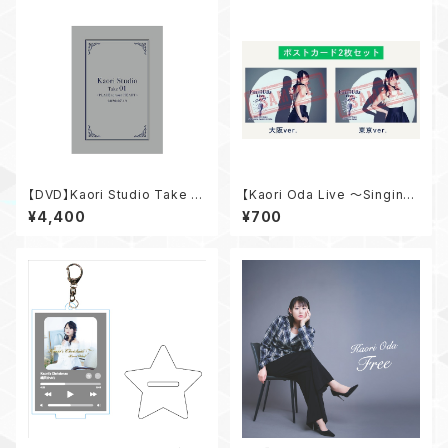
【DVD】Kaori Studio Take 01
【Kaori Oda Live 〜Singin
～PLACE to your HEART～
g〜】 ポストカードセット
¥4,400
¥700