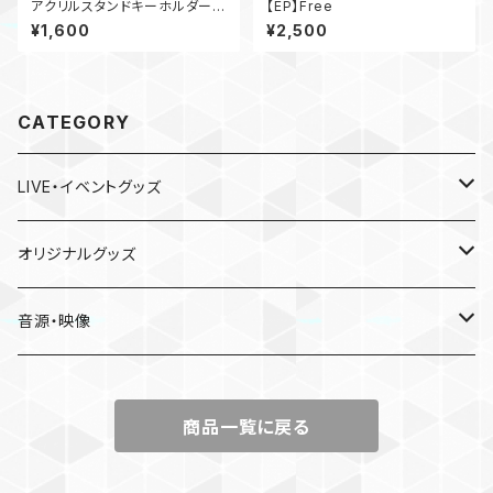
アクリルスタンドキーホルダー
【EP】Free
（ミュージックプレイヤー風・Ka
¥1,600
¥2,500
ori's Christmas ver.）
CATEGORY
LIVE・イベントグッズ
LIVE
オリジナルグッズ
〜Place of Echoes〜 vol.2
EVENT
本人手作り
音源・映像
Acoustic Time Tour 2023
かおりと慰安旅行・小田原の休日
CD
商品一覧に戻る
13th SOLO LIVE
Birthday Event 2025
DVD