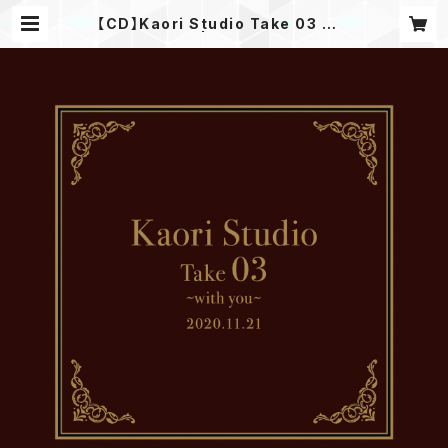
【CD】Kaori Studio Take 03 ～w
ith you～ | kaochanshop