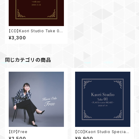
【CD】Kaori Studio Take 03
～with you～
¥3,300
同じカテゴリの商品
【EP】Free
【CD】Kaori Studio Special
Set
¥2,500
¥9,900