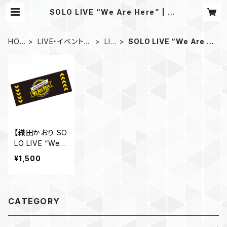
SOLO LIVE “We Are Here” | ka
ochanshop
HOM
LIVE・イベントグ
LIV
SOLO LIVE “We Are H
E
ッズ
E
ere”
【織田かおり SO
LO LIVE “We A
re Here” 】 フェ
¥1,500
イスタオル
CATEGORY