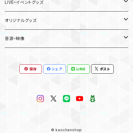
LIVE・イベントグッズ
LIVE
オリジナルグッズ
〜Place of Echoes〜 vol.2
EVENT
本人手作り
音源・映像
Acoustic Time Tour 2023
かおりと慰安旅行・小田原の休日
CD
保存
シェア
LINE
ポスト
13th SOLO LIVE
Birthday Event 2025
DVD
15th Anniversary SOLO LIVE
お誕生日会2026
Kaori’s melody vol.#6
SOLO LIVE “We Are Here”
© kaochanshop