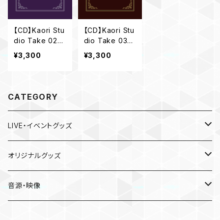
【CD】Kaori Stu
【CD】Kaori Stu
dio Take 02
dio Take 03
～Acoustic Ti
～with you～
¥3,300
¥3,300
me～
CATEGORY
LIVE・イベントグッズ
LIVE
オリジナルグッズ
〜Place of Echoes〜 vol.2
EVENT
本人手作り
音源・映像
Acoustic Time Tour 2023
かおりと慰安旅行・小田原の休日
CD