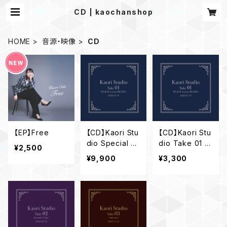
CD | kaochanshop
HOME
音源・映像
CD
【EP】Free
【CD】Kaori Stu
【CD】Kaori Stu
dio Special S
dio Take 01 ～
¥2,500
et
PLACE to your
¥9,900
¥3,300
HEART～