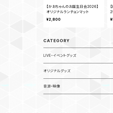
【かおちゃんのお誕生日会2026】
【
オリジナルランチョンマット
2
¥2,800
¥
CATEGORY
LIVE・イベントグッズ
LIVE
オリジナルグッズ
〜Place of Echoes〜 vol.2
EVENT
本人手作り
音源・映像
Acoustic Time Tour 2023
かおりと慰安旅行・小田原の休日
CD