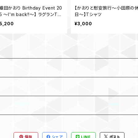
織田かおり Birthday Event 20
【かおりと慰安旅行〜小田原の
5 〜I'm back!!〜】 ラグランTシ
日〜】Tシャツ
ャツ
5,200
¥3,000
保存
シェア
LINE
ポスト