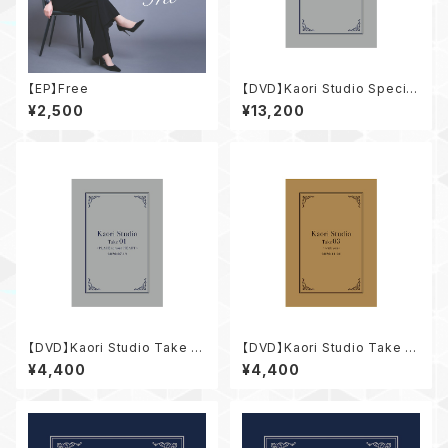
【EP】Free
【DVD】Kaori Studio Special
Set
¥2,500
¥13,200
【DVD】Kaori Studio Take 01
【DVD】Kaori Studio Take 0
～PLACE to your HEART～
3 ～with you～
¥4,400
¥4,400