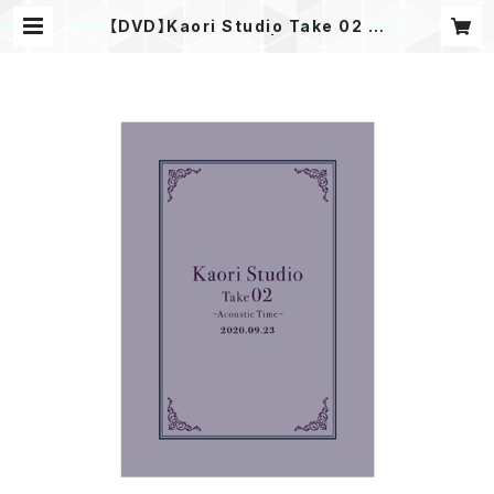
【DVD】Kaori Studio Take 02 ～
Acoustic Time～ | kaochansh
op