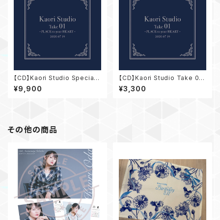
【CD】Kaori Studio Special
【CD】Kaori Studio Take 01
Set
～PLACE to your HEART～
¥9,900
¥3,300
その他の商品