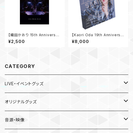
【織田かおり 15th Anniversar
【Kaori Oda 19th Anniversar
y SOLO LIVE 〜THE ONE A
y Live】サイン付きキャンバスプ
¥2,500
¥8,000
ND ONLY〜】 ライブフォトブッ
リント
ク
CATEGORY
LIVE・イベントグッズ
LIVE
オリジナルグッズ
〜Place of Echoes〜 vol.2
EVENT
本人手作り
音源・映像