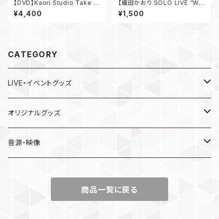
【DVD】Kaori Studio Take 01
【織田かおり SOLO LIVE “We
～PLACE to your HEART～
Are Here” 】 フェイスタオル
¥4,400
¥1,500
CATEGORY
LIVE・イベントグッズ
LIVE
オリジナルグッズ
〜Place of Echoes〜 vol.2
EVENT
本人手作り
音源・映像
Acoustic Time Tour 2023
かおりと慰安旅行・小田原の休日
CD
商品一覧に戻る
13th SOLO LIVE
Birthday Event 2025
DVD