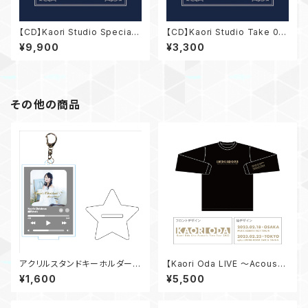
【CD】Kaori Studio Special
【CD】Kaori Studio Take 01
Set
～PLACE to your HEART～
¥9,900
¥3,300
その他の商品
アクリルスタンドキーホルダー
【Kaori Oda LIVE 〜Acoustic
（ミュージックプレイヤー風・Ka
Time Tour 2023〜】 ロングT
¥1,600
¥5,500
ori's Christmas ver.）
シャツ