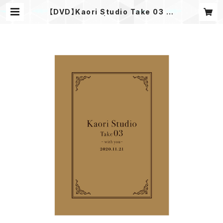
【DVD】Kaori Studio Take 03 ～
with you～ | kaochanshop