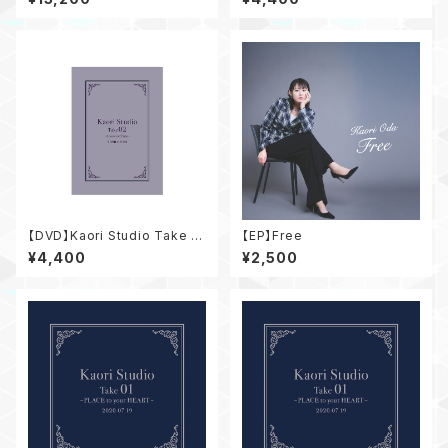
【DVD】Kaori Studio Take 0
【EP】Free
2 ～Acoustic Time～
¥4,400
¥2,500