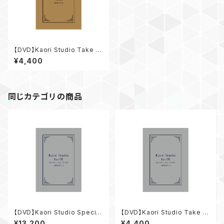
【DVD】Kaori Studio Take 0
3 ～with you～
¥4,400
同じカテゴリの商品
【DVD】Kaori Studio Special
【DVD】Kaori Studio Take 01
Set
～PLACE to your HEART～
¥13,200
¥4,400