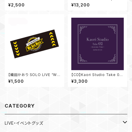
y SOLO LIVE 〜THE ONE A
Set
¥2,500
¥13,200
ND ONLY〜】 ライブパンフレッ
ト
【織田かおり SOLO LIVE “We
【CD】Kaori Studio Take 02
Are Here” 】 フェイスタオル
～Acoustic Time～
¥1,500
¥3,300
CATEGORY
LIVE・イベントグッズ