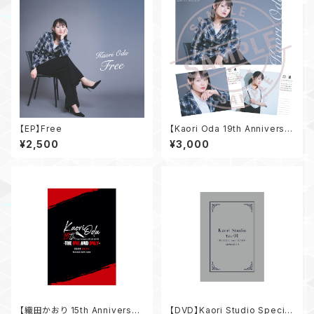
【EP】Free
【Kaori Oda 19th Anniversar
y Live】19th Anniversaryカ
¥2,500
¥3,000
レンダー
【織田かおり 15th Anniversar
【DVD】Kaori Studio Special