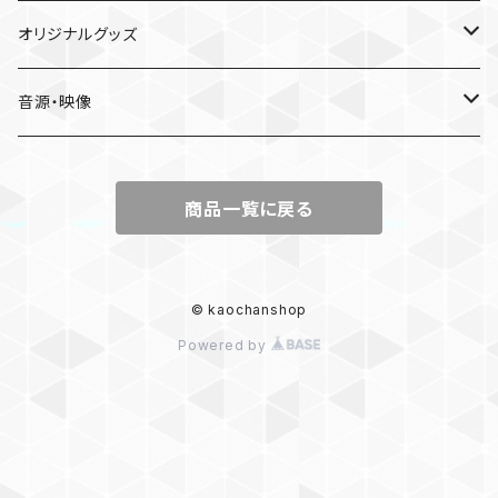
LIVE
オリジナルグッズ
〜Place of Echoes〜 vol.2
EVENT
本人手作り
音源・映像
Acoustic Time Tour 2023
かおりと慰安旅行・小田原の休日
CD
商品一覧に戻る
13th SOLO LIVE
Birthday Event 2025
DVD
15th Anniversary SOLO LIVE
お誕生日会2026
© kaochanshop
Powered by
Kaori’s melody vol.#6
SOLO LIVE “We Are Here”
Kaori’s melody vol.#5